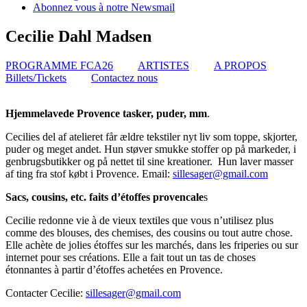
Abonnez vous à notre Newsmail
Cecilie Dahl Madsen
PROGRAMME FCA26
ARTISTES
A PROPOS
Billets/Tickets
Contactez nous
Hjemmelavede Provence tasker, puder, mm
.
Cecilies del af atelieret får ældre tekstiler nyt liv som toppe, skjorter,
puder og meget andet. Hun støver smukke stoffer op på markeder, i
genbrugsbutikker og på nettet til sine kreationer. Hun laver masser
af ting fra stof købt i Provence. Email:
sillesager@gmail.com
Sacs, cousins, etc. faits d’étoffes provencale
s
Cecilie redonne vie à de vieux textiles que vous n’utilisez plus
comme des blouses, des chemises, des cousins ou tout autre chose.
Elle achète de jolies étoffes sur les marchés, dans les friperies ou sur
internet pour ses créations. Elle a fait tout un tas de choses
étonnantes à partir d’étoffes achetées en Provence.
Contacter Cecilie:
sillesager@gmail.com