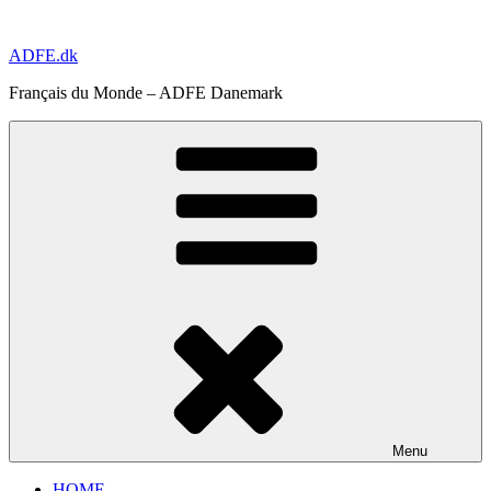
Aller
au
ADFE.dk
contenu
principal
Français du Monde – ADFE Danemark
Menu
HOME