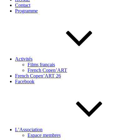
Contact
Programme
Activités
Films français
French Copen’ART
French Copen’ART 26
Facebook
L’Association
Espace membres