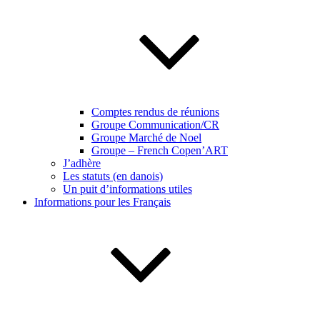
Comptes rendus de réunions
Groupe Communication/CR
Groupe Marché de Noel
Groupe – French Copen’ART
J’adhère
Les statuts (en danois)
Un puit d’informations utiles
Informations pour les Français