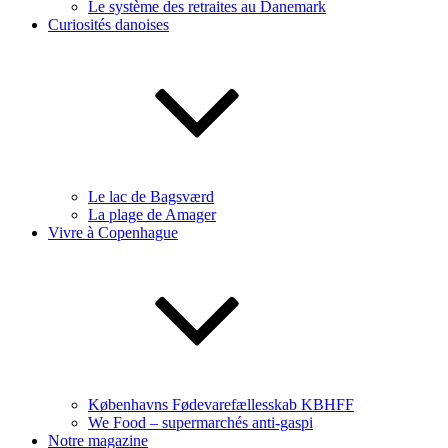
Le système des retraites au Danemark
Curiosités danoises
Le lac de Bagsværd
La plage de Amager
Vivre à Copenhague
Københavns Fødevarefællesskab KBHFF
We Food – supermarchés anti-gaspi
Notre magazine