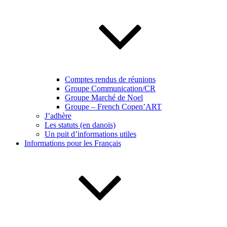
Comptes rendus de réunions
Groupe Communication/CR
Groupe Marché de Noel
Groupe – French Copen’ART
J’adhère
Les statuts (en danois)
Un puit d’informations utiles
Informations pour les Français