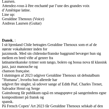
Laursen.
Attendez-vous à être enchanté par l’une des grandes voix
d’Amérique latine.
Line up:
Geraldine Thenoux (Voice)
Andreas Laursen (Guitar)
Dansk
, :
I sit hjemland Chile betragtes Geraldine Thenoux som et af de
største vokaltalenter inden for
jazzmusik. Med sin chilenske/franske baggrund bevæger hun sig
mellem en bred vifte af genrer fra
latinamerikanske rytmer som tango, bolero og bossa nova til klassisk
jazz, jazz manouche og
chanson française.
I slutningen af 2023 udgiver Geraldine Thenoux sit debutalbum
”Humana”, hvorfra hun allerede har
udgivet fire singler, så udover sange af Edith Piaf, Charles Trenet,
Salvador Henri og Serge
Gainsbourg får publikum også en smagsprøve på sangerindens egne
kompositioner på fransk og
spansk.
På French Copen’ Art 2023 får Geraldine Thenoux selskab af den