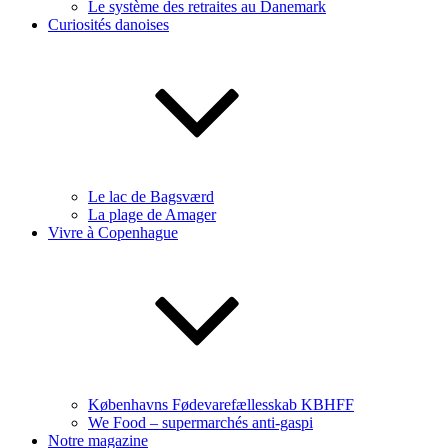
Le système des retraites au Danemark
Curiosités danoises
Le lac de Bagsværd
La plage de Amager
Vivre à Copenhague
Københavns Fødevarefællesskab KBHFF
We Food – supermarchés anti-gaspi
Notre magazine