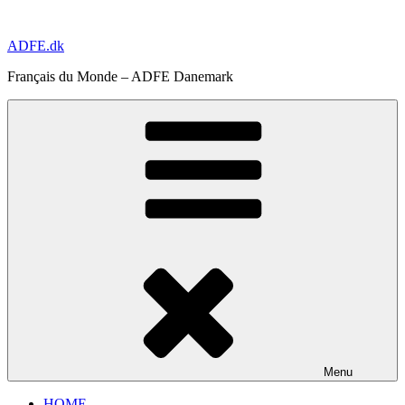
Aller
au
ADFE.dk
contenu
principal
Français du Monde – ADFE Danemark
Menu
HOME