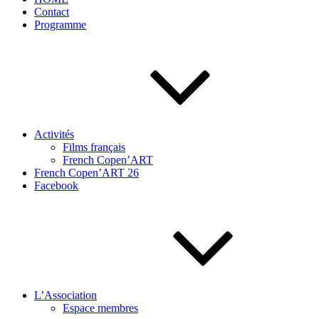
Contact
Programme
Activités
Films français
French Copen’ART
French Copen’ART 26
Facebook
L’Association
Espace membres