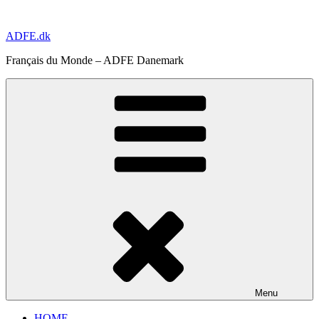
Aller
au
ADFE.dk
contenu
principal
Français du Monde – ADFE Danemark
Menu
HOME