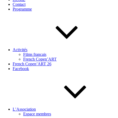
Contact
Programme
Activités
Films français
French Copen’ART
French Copen’ART 26
Facebook
L’Association
Espace membres