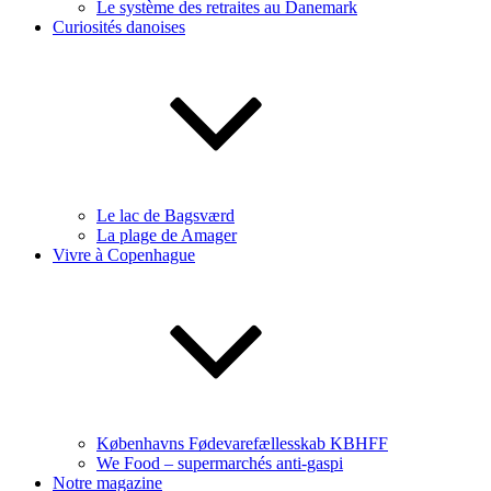
Le système des retraites au Danemark
Curiosités danoises
Le lac de Bagsværd
La plage de Amager
Vivre à Copenhague
Københavns Fødevarefællesskab KBHFF
We Food – supermarchés anti-gaspi
Notre magazine