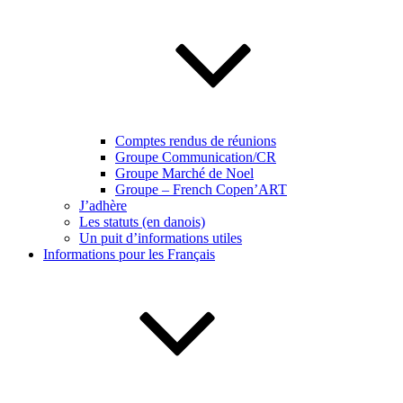
Comptes rendus de réunions
Groupe Communication/CR
Groupe Marché de Noel
Groupe – French Copen’ART
J’adhère
Les statuts (en danois)
Un puit d’informations utiles
Informations pour les Français