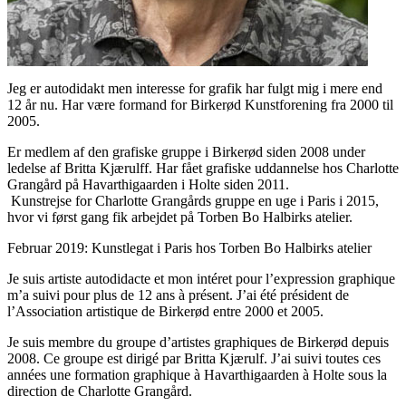
Jeg er autodidakt men interesse for grafik har fulgt mig i mere end
12 år nu. Har være formand for Birkerød Kunstforening fra 2000 til
2005.
Er medlem af den grafiske gruppe i Birkerød siden 2008 under
ledelse af Britta Kjærulff. Har fået grafiske uddannelse hos Charlotte
Grangård på Havarthigaarden i Holte siden 2011.
Kunstrejse for Charlotte Grangårds gruppe en uge i Paris i 2015,
hvor vi først gang fik arbejdet på Torben Bo Halbirks atelier.
Februar 2019: Kunstlegat i Paris hos Torben Bo Halbirks atelier
Je suis artiste autodidacte et mon intéret pour l’expression graphique
m’a suivi pour plus de 12 ans à présent. J’ai été président de
l’Association artistique de Birkerød entre 2000 et 2005.
Je suis membre du groupe d’artistes graphiques de Birkerød depuis
2008. Ce groupe est dirigé par Britta Kjærulf. J’ai suivi toutes ces
années une formation graphique à Havarthigaarden à Holte sous la
direction de Charlotte Grangård.