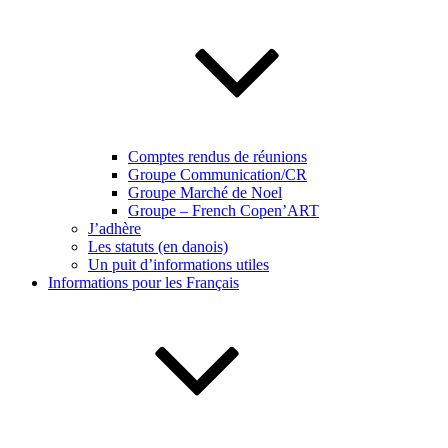
Comptes rendus de réunions
Groupe Communication/CR
Groupe Marché de Noel
Groupe – French Copen’ART
J’adhère
Les statuts (en danois)
Un puit d’informations utiles
Informations pour les Français