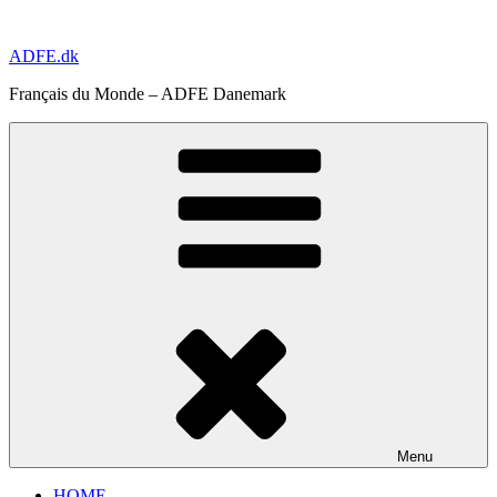
Aller
au
ADFE.dk
contenu
principal
Français du Monde – ADFE Danemark
Menu
HOME