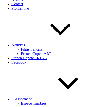
Contact
Programme
Activités
Films français
French Copen’ART
French Copen’ART 26
Facebook
L’Association
Espace membres