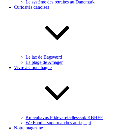
Le système des retraites au Danemark
Curiosités danoises
Le lac de Bagsværd
La plage de Amager
Vivre à Copenhague
Københavns Fødevarefællesskab KBHFF
We Food – supermarchés anti-gaspi
Notre magazine