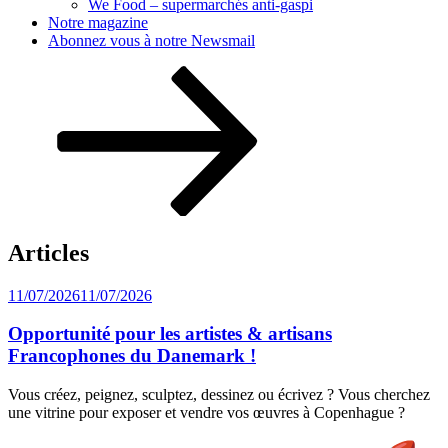
We Food – supermarchés anti-gaspi
Notre magazine
Abonnez vous à notre Newsmail
Descendre
au
contenu
Articles
Publié
11/07/2026
11/07/2026
le
Opportunité pour les artistes & artisans
Francophones du Danemark !
Vous créez, peignez, sculptez, dessinez ou écrivez ? Vous cherchez
une vitrine pour exposer et vendre vos œuvres à Copenhague ?