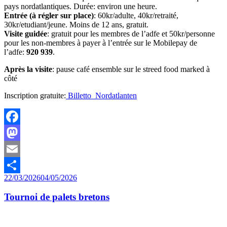
pays nordatlantiques. Durée: environ une heure.
Entrée (à régler sur place)
: 60kr/adulte, 40kr/retraité,
30kr/etudiant/jeune. Moins de 12 ans, gratuit.
Visite guidée
: gratuit pour les membres de l’adfe et 50kr/personne
pour les non-membres à payer à l’entrée sur le Mobilepay de
l’adfe:
920 939
.
Après la visite
: pause café ensemble sur le streed food marked à
côté
Inscription gratuite:
Billetto_Nordatlanten
Facebook
Mastodon
Email
Publié
22/03/2026
04/05/2026
Partager
le
Tournoi de palets bretons