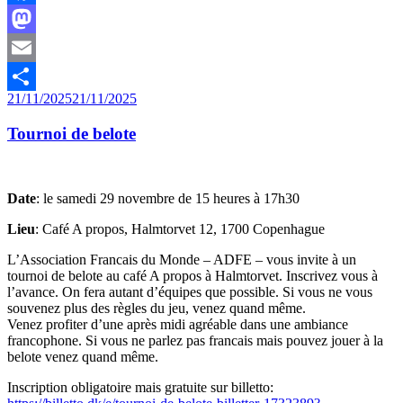
Facebook
Mastodon
Email
Publié
21/11/2025
21/11/2025
Partager
le
Tournoi de belote
Date
: le samedi 29 novembre de 15 heures à 17h30
Lieu
: Café A propos, Halmtorvet 12, 1700 Copenhague
L’Association Francais du Monde – ADFE – vous invite à un
tournoi de belote au café A propos à Halmtorvet. Inscrivez vous à
l’avance. On fera autant d’équipes que possible. Si vous ne vous
souvenez plus des règles du jeu, venez quand même.
Venez profiter d’une après midi agréable dans une ambiance
francophone. Si vous ne parlez pas francais mais pouvez jouer à la
belote venez quand même.
Inscription obligatoire mais gratuite sur billetto: