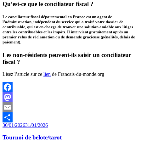
Qu’est-ce que le conciliateur fiscal ?
Le conciliateur fiscal départemental en France est un agent de
l’administration, indépendant du service qui a traité votre dossier de
contribuable, qui est en charge de trouver une solution amiable aux litiges
entre les contribuables et les impôts. Il intervient gratuitement après un
premier refus de réclamation ou de demande gracieuse (pénalités, délais de
paiement).
Les non-résidents peuvent-ils saisir un conciliateur
fiscal ?
Lisez l’article sur ce
lien
de Francais-du-monde.org
Facebook
Mastodon
Email
Publié
30/01/2026
31/01/2026
Partager
le
Tournoi de belote/tarot