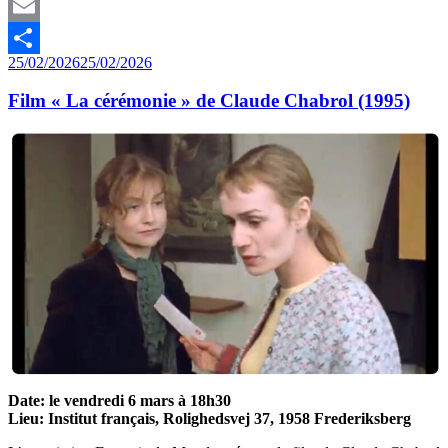
Mastodon
Email
Publié
25/02/2026
25/02/2026
Partager
le
Film « La cérémonie » de Claude Chabrol (1995)
Date: le vendredi 6 mars à 18h30
Lieu: Institut français, Rolighedsvej 37, 1958 Frederiksberg