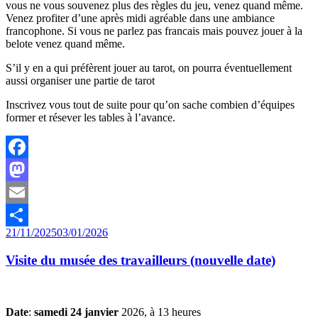
vous ne vous souvenez plus des règles du jeu, venez quand même.
Venez profiter d’une après midi agréable dans une ambiance
francophone. Si vous ne parlez pas francais mais pouvez jouer à la
belote venez quand même.
S’il y en a qui préfèrent jouer au tarot, on pourra éventuellement
aussi organiser une partie de tarot
Inscrivez vous tout de suite pour qu’on sache combien d’équipes
former et résever les tables à l’avance.
Facebook
Mastodon
Email
Publié
21/11/2025
03/01/2026
Partager
le
Visite du musée des travailleurs (nouvelle date)
Date
:
samedi 24 janvier
2026, à 13 heures