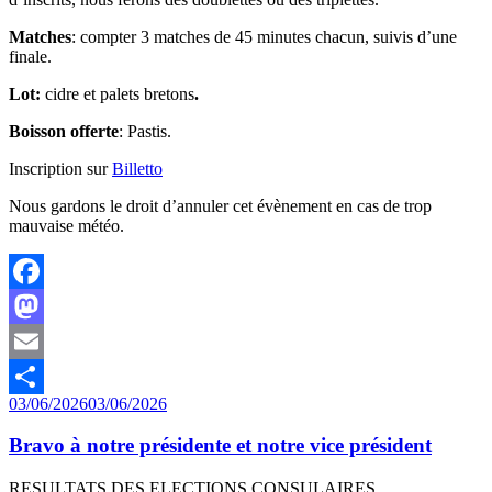
Matches
: compter 3 matches de 45 minutes chacun, suivis d’une
finale.
Lot:
cidre et palets bretons
.
Boisson offerte
: Pastis.
Inscription sur
Billetto
Nous gardons le droit d’annuler cet évènement en cas de trop
mauvaise météo.
Facebook
Mastodon
Email
Publié
03/06/2026
03/06/2026
Partager
le
Bravo à notre présidente et notre vice président
RESULTATS DES ELECTIONS CONSULAIRES