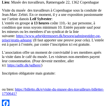
Lieu
: Musée des travailleurs, Rømersgade 22, 1362 Copenhague
Visite du musée des travailleurs à Copenhague sous la conduite de
Jean-Marc Zebiri. En ce moment, il y a une exposition passionnante
sur l’artiste danois
Leif Sylvester
:
L’entrée en groupe
à 13 heures
coûte 110,- kr. par personne, à
condition que nous soyons minimum 10. Entrée payante sauf pour
les mineurs ou les membres d’un syndicat de la liste
suivante:
https://www.arbejdermuseet.dk/besoeg/aabningstider-og-
priser/gratis-adgang/
(Il faut apporter une preuve pour cela). L’entrée
est à payer à l’entrée, par contre l’inscription ici est gratuite.
L’association offre un moment de convivialité à ses membres après
la visite dans le café du musée. Les visiteurs non-membres payent
leur consommation. (Pour devenir membre, aller
ici:
https://adfe.dk/jadhere/
)
Inscription obligatoire mais gratuite:
ou bien:
https://billetto.dk/e/visite-du-musee-des-travailleurs-billetter-
1750641?