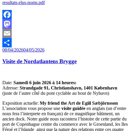
resultats-elus-noms.pdf
Facebook
Mastodon
Email
Publié
08/04/2026
04/05/2026
Partager
le
Visite de Nordatlantens Brygge
Date:
Samedi 6 juin 2026 à 14 heures:
Adresse:
Strandgade 91, Christianshavn, 1401 København
(juste de l’autre côté du pont cyclable au bout de Nyhavn)
Exposition actuelle:
My friend the Art de Egiil Sæbjörnsson
L’association vous propose une
visite guidée
en anglais (un d’entre
nous fera l’interprete en français) de ce magnifique bâtiment, un
ancien dock. Notre guide nous racontera l’histoire de cette partie du
port de Copenhague centre du commerce avec le Groenland, les Iles
Féroé et l’Islande ainsi que la nature des relations entre ces quatre