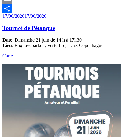
Email
Publié
17/06/2026
17/06/2026
Partager
le
Tournoi de Pétanque
Date
: Dimanche 21 juin de 14 h à 17h30
Lieu
: Enghaveparken, Vesterbro, 1758 Copenhague
Carte