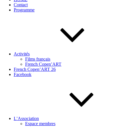
Contact
Programme
Activités
Films français
French Copen’ART
French Copen’ART 26
Facebook
L’Association
Espace membres