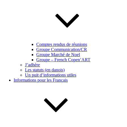
Comptes rendus de réunions
Groupe Communication/CR
Groupe Marché de Noel
Groupe – French Copen’ART
J’adhère
Les statuts (en danois)
Un puit d’informations utiles
Informations pour les Français