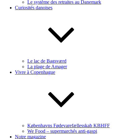
Le système des retraites au Danemark
Curiosités danoises
Le lac de Bagsværd
La plage de Amager
Vivre à Copenhague
Københavns Fødevarefællesskab KBHFF
We Food – supermarchés anti-gaspi
Notre magazine