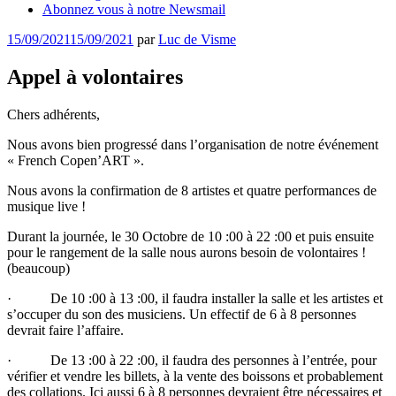
Abonnez vous à notre Newsmail
Publié
15/09/2021
15/09/2021
par
Luc de Visme
le
Appel à volontaires
Chers adhérents,
Nous avons bien progressé dans l’organisation de notre événement
« French Copen’ART ».
Nous avons la confirmation de 8 artistes et quatre performances de
musique live !
Durant la journée, le 30 Octobre de 10 :00 à 22 :00 et puis ensuite
pour le rangement de la salle nous aurons besoin de volontaires !
(beaucoup)
· De 10 :00 à 13 :00, il faudra installer la salle et les artistes et
s’occuper du son des musiciens. Un effectif de 6 à 8 personnes
devrait faire l’affaire.
· De 13 :00 à 22 :00, il faudra des personnes à l’entrée, pour
vérifier et vendre les billets, à la vente des boissons et probablement
des collations. Ici aussi 6 à 8 personnes devraient être nécessaires et