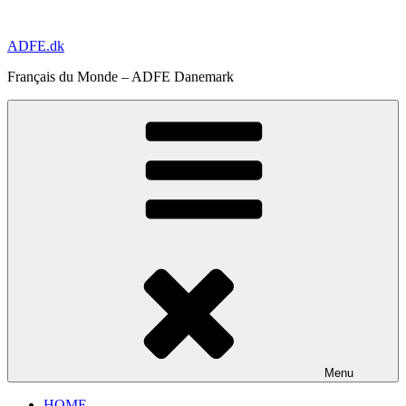
Aller
au
ADFE.dk
contenu
principal
Français du Monde – ADFE Danemark
Menu
HOME