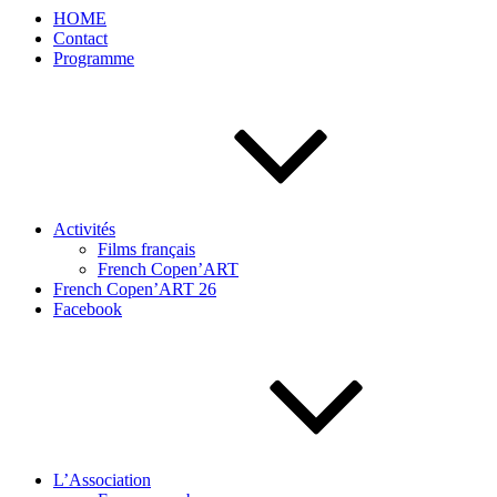
HOME
Contact
Programme
Activités
Films français
French Copen’ART
French Copen’ART 26
Facebook
L’Association