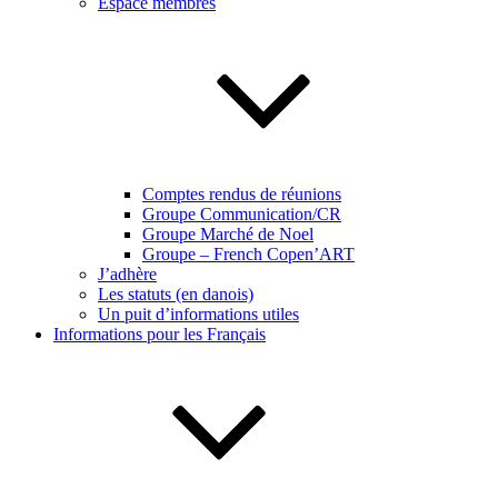
Espace membres
Comptes rendus de réunions
Groupe Communication/CR
Groupe Marché de Noel
Groupe – French Copen’ART
J’adhère
Les statuts (en danois)
Un puit d’informations utiles
Informations pour les Français