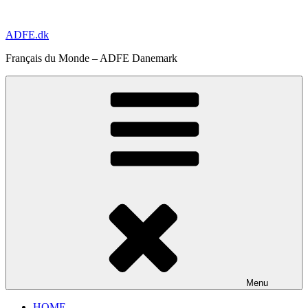
Aller
au
ADFE.dk
contenu
principal
Français du Monde – ADFE Danemark
Menu
HOME