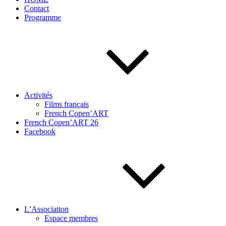
Contact
Programme
Activités
Films français
French Copen’ART
French Copen’ART 26
Facebook
L’Association
Espace membres