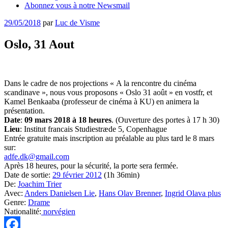
Abonnez vous à notre Newsmail
Publié
29/05/2018
par
Luc de Visme
le
Oslo, 31 Aout
Dans le cadre de nos projections « A la rencontre du cinéma
scandinave », nous vous proposons « Oslo 31 août » en vostfr, et
Kamel Benkaaba (professeur de cinéma à KU) en animera la
présentation.
Date
:
09 mars 2018 à 18 heures
. (Ouverture des portes à 17 h 30)
Lieu
: Institut francais Studiestræde 5, Copenhague
Entrée gratuite mais inscription au préalable au plus tard le 8 mars
sur:
adfe.dk@gmail.com
Après 18 heures, pour la sécurité, la porte sera fermée.
Date de sortie:
29 février 2012
(1h 36min)
De:
Joachim Trier
Avec:
Anders Danielsen Lie
,
Hans Olav Brenner
,
Ingrid Olava
plus
Genre:
Drame
Nationalité:
norvégien