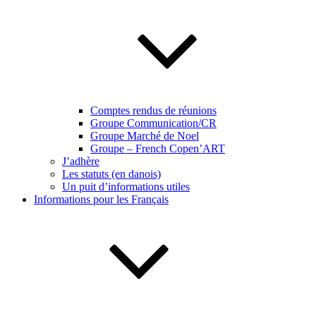
Comptes rendus de réunions
Groupe Communication/CR
Groupe Marché de Noel
Groupe – French Copen’ART
J’adhère
Les statuts (en danois)
Un puit d’informations utiles
Informations pour les Français