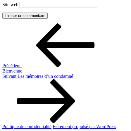
Site web
Navigation
Article
précédent
de
l’article
Précédent
Bienvenue
Article
Suivant
Les mémoires d’un condamné
suivant
Politique de confidentialité
Fièrement propulsé par WordPress