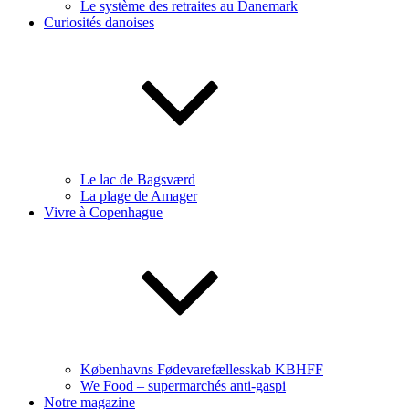
Le système des retraites au Danemark
Curiosités danoises
Le lac de Bagsværd
La plage de Amager
Vivre à Copenhague
Københavns Fødevarefællesskab KBHFF
We Food – supermarchés anti-gaspi
Notre magazine